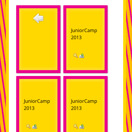
Vorstand
Satzung
JuniorCamp
Wer ist Ottokar?
2013
Angebote / Termine
Mitarbeiterinnen
Projekte
Geschichte
Kinderblog
JuniorCamp
JuniorCamp
2013
2013
Reise-Infos
Ottokars Tagebuch